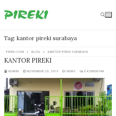
Lompat
ke
konten
Cari:
Tag:
kantor pireki surabaya
PIREKI.COM
BLOG
KANTOR PIREKI SURABAYA
KANTOR PIREKI
ADMIN
NOVEMBER 20, 2019
NEWS
0 KOMENTAR