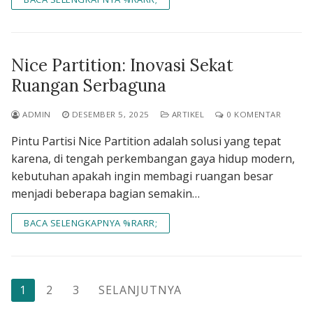
Nice Partition: Inovasi Sekat
Ruangan Serbaguna
ADMIN
DESEMBER 5, 2025
ARTIKEL
0 KOMENTAR
Pintu Partisi Nice Partition adalah solusi yang tepat
karena, di tengah perkembangan gaya hidup modern,
kebutuhan apakah ingin membagi ruangan besar
menjadi beberapa bagian semakin…
BACA SELENGKAPNYA %RARR;
Paginasi
1
2
3
SELANJUTNYA
pos