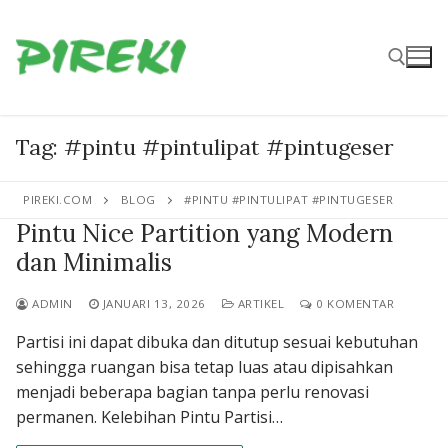
Lompat
ke
konten
Cari:
Tag:
#pintu #pintulipat #pintugeser
PIREKI.COM
BLOG
#PINTU #PINTULIPAT #PINTUGESER
Pintu Nice Partition yang Modern
dan Minimalis
ADMIN
JANUARI 13, 2026
ARTIKEL
0 KOMENTAR
Partisi ini dapat dibuka dan ditutup sesuai kebutuhan
sehingga ruangan bisa tetap luas atau dipisahkan
menjadi beberapa bagian tanpa perlu renovasi
permanen. Kelebihan Pintu Partisi…