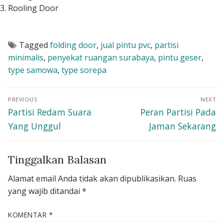
Rooling Door
Tagged
folding door
,
jual pintu pvc
,
partisi
minimalis
,
penyekat ruangan surabaya
,
pintu geser
,
type samowa
,
type sorepa
Navigasi
PREVIOUS
NEXT
pos
Previous
Next
Partisi Redam Suara
Peran Partisi Pada
post:
post:
Yang Unggul
Jaman Sekarang
Tinggalkan Balasan
Alamat email Anda tidak akan dipublikasikan.
Ruas
yang wajib ditandai
*
KOMENTAR
*