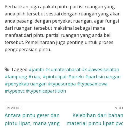
Perhatikan juga apakah pintu partisi ruangan yang
anda pilih tersebut sesuai dengan ruangan yang akan
anda pasangi dengan penyekat ruangan, agar fungsi
dari ruangan tersebut maksimal sebagai mana
manfaat dari pintu partisi ruangan yang anda beli
tersebut. Pemeliharaan juga penting untuk proses
pengoperasian pintu.
Tagged
#jambi #sumaterabarat #sulawesiselatan
#lampung #riau
,
#pintulipat #pireki #partisiruangan
#penyekatruangan #typesorepa #typesamowa
#typepvc #typenicepartition
Navigasi
PREVIOUS
NEXT
pos
Previous
Next
Antara pintu geser dan
Kelebihan dari bahan
post:
post:
pintu lipat, mana yang
material pintu lipat pvc