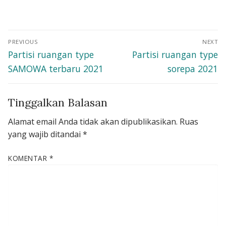
Navigasi
PREVIOUS
NEXT
pos
Previous
Next
Partisi ruangan type
Partisi ruangan type
post:
post:
SAMOWA terbaru 2021
sorepa 2021
Tinggalkan Balasan
Alamat email Anda tidak akan dipublikasikan.
Ruas
yang wajib ditandai
*
KOMENTAR
*