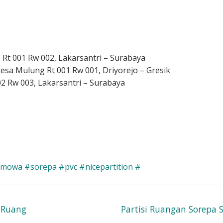
t 001 Rw 002, Lakarsantri – Surabaya
sa Mulung Rt 001 Rw 001, Driyorejo – Gresik
2 Rw 003, Lakarsantri – Surabaya
amowa #sorepa #pvc #nicepartition #
Next
a Ruang
Partisi Ruangan Sorepa 
post: