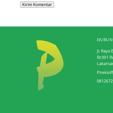
HUBUNG
Jl. Ray
Rt.001 
Lakarsan
Pirekiof
0812672