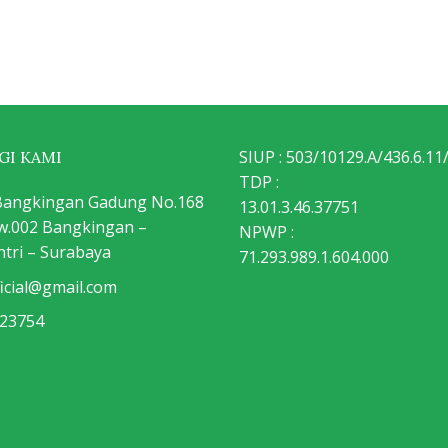
SIUP : 503/10129.A/436.6.11
I KAMI
TDP :
a Bangkingan Gadung No.168
13.01.3.46.37751
Rw.002 Bangkingan –
NPWP :
tri – Surabaya
71.293.989.1.604.000
ficial@gmail.com
23754