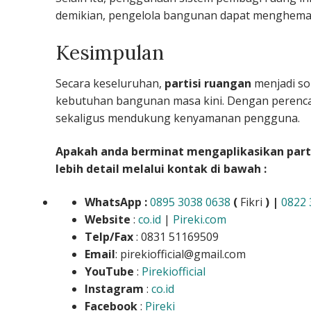
demikian, pengelola bangunan dapat menghemat 
Kesimpulan
Secara keseluruhan,
partisi ruangan
menjadi sol
kebutuhan bangunan masa kini. Dengan perenca
sekaligus mendukung kenyamanan pengguna.
Apakah anda berminat mengaplikasikan partis
lebih detail melalui kontak di bawah :
WhatsApp :
0895 3038 0638
(
Fikri
) |
0822 
Website
:
co.id
|
Pireki.com
Telp/Fax
: 0831 51169509
Email
: pirekiofficial@gmail.com
YouTube
:
Pirekiofficial
Instagram
:
co.id
Facebook
:
Pireki