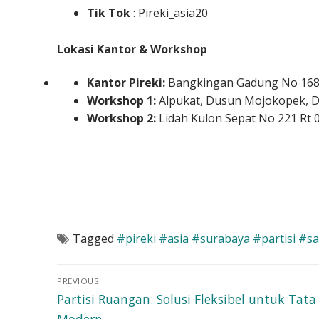
Tik Tok
: Pireki_asia20
Lokasi Kantor & Workshop
Kantor Pireki:
Bangkingan Gadung No 168 R
Workshop 1:
Alpukat, Dusun Mojokopek, De
Workshop 2:
Lidah Kulon Sepat No 221 Rt 0
Tagged
#pireki #asia #surabaya #partisi #s
Navigasi
PREVIOUS
pos
Previous
Partisi Ruangan: Solusi Fleksibel untuk Tat
post:
Modern