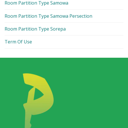
Room Partition Type Samowa
Room Partition Type Samowa Persection
Room Partition Type Sorepa
Term Of Use