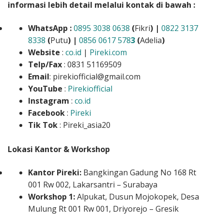
informasi lebih detail melalui kontak di bawah :
WhatsApp :
0895 3038 0638
(
Fikri
) |
0822 3137
8338
(
Putu
) |
0856 0617 578
3
(
Adelia
)
Website
:
co.id
|
Pireki.com
Telp/Fax
: 0831 51169509
Email
: pirekiofficial@gmail.com
YouTube
:
Pirekiofficial
Instagram
:
co.id
Facebook
:
Pireki
Tik Tok
: Pireki_asia20
Lokasi Kantor & Workshop
Kantor Pireki:
Bangkingan Gadung No 168 Rt
001 Rw 002, Lakarsantri – Surabaya
Workshop 1:
Alpukat, Dusun Mojokopek, Desa
Mulung Rt 001 Rw 001, Driyorejo – Gresik