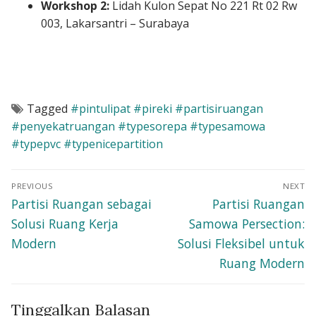
Workshop 2:
Lidah Kulon Sepat No 221 Rt 02 Rw
003, Lakarsantri – Surabaya
Tagged
#pintulipat #pireki #partisiruangan
#penyekatruangan #typesorepa #typesamowa
#typepvc #typenicepartition
Navigasi
PREVIOUS
NEXT
pos
Previous
Next
Partisi Ruangan sebagai
Partisi Ruangan
post:
post:
Solusi Ruang Kerja
Samowa Persection:
Modern
Solusi Fleksibel untuk
Ruang Modern
Tinggalkan Balasan