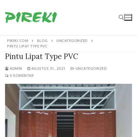
Lompat
ke
konten
PIREKI.COM
BLOG
UNCATEGORIZED
Cari:
PINTU LIPAT TYPE PVC
Pintu Lipat Type PVC
ADMIN
AGUSTUS 31, 2021
UNCATEGORIZED
0 KOMENTAR