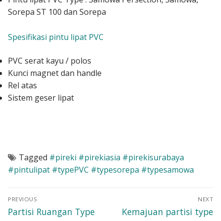
Sorepa ST 100 dan Sorepa
Spesifikasi pintu lipat PVC
PVC serat kayu / polos
Kunci magnet dan handle
Rel atas
Sistem geser lipat
Tagged
#pireki #pirekiasia #pirekisurabaya
#pintulipat #typePVC #typesorepa #typesamowa
Navigasi
PREVIOUS
NEXT
pos
Previous
Next
Partisi Ruangan Type
Kemajuan partisi type