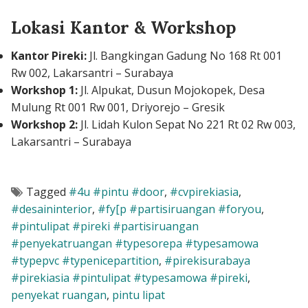
Lokasi Kantor & Workshop
Kantor Pireki:
Jl. Bangkingan Gadung No 168 Rt 001
Rw 002, Lakarsantri – Surabaya
Workshop 1:
Jl. Alpukat, Dusun Mojokopek, Desa
Mulung Rt 001 Rw 001, Driyorejo – Gresik
Workshop 2:
Jl. Lidah Kulon Sepat No 221 Rt 02 Rw 003,
Lakarsantri – Surabaya
Tagged
#4u #pintu #door
,
#cvpirekiasia
,
#desaininterior
,
#fy[p #partisiruangan #foryou
,
#pintulipat #pireki #partisiruangan
#penyekatruangan #typesorepa #typesamowa
#typepvc #typenicepartition
,
#pirekisurabaya
#pirekiasia #pintulipat #typesamowa #pireki
,
penyekat ruangan
,
pintu lipat