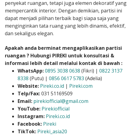
penyekat ruangan, tetapi juga elemen dekoratif yang
mempercantik interior. Dengan demikian, partisi ini
dapat menjadi pilihan terbaik bagi siapa saja yang
menginginkan tata ruang yang lebih dinamis, efektif,
dan sekaligus elegan.
Apakah anda berminat mengaplikasikan partisi
ruangan ? Hubungi PIREKI untuk konsultasi &
informasi lebih detail melalui kontak di bawah :
WhatsApp:
0895 3038 0638
(Fikri) |
0822 3137
8338
(Putu) |
0856 0617 5783
(Adelia)
Website:
Pireki.co.id
|
Pireki.com
Telp/Fax:
031 51169509
Email:
pirekiofficial@gmail.com
YouTube:
Pirekiofficial
Instagram:
Pireki.co.id
Facebook:
Pireki
TikTok:
Pireki_asia20