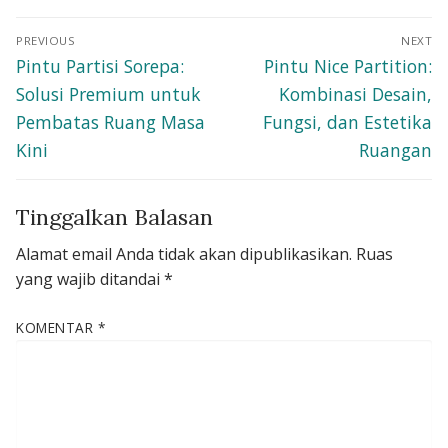
Navigasi
PREVIOUS
NEXT
pos
Previous
Next
Pintu Partisi Sorepa:
Pintu Nice Partition:
post:
post:
Solusi Premium untuk
Kombinasi Desain,
Pembatas Ruang Masa
Fungsi, dan Estetika
Kini
Ruangan
Tinggalkan Balasan
Alamat email Anda tidak akan dipublikasikan.
Ruas
yang wajib ditandai
*
KOMENTAR
*