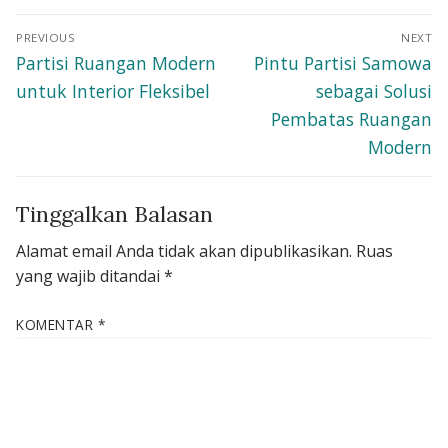
Navigasi
PREVIOUS
NEXT
pos
Previous
Next
Partisi Ruangan Modern
Pintu Partisi Samowa
post:
post:
untuk Interior Fleksibel
sebagai Solusi
Pembatas Ruangan
Modern
Tinggalkan Balasan
Alamat email Anda tidak akan dipublikasikan.
Ruas
yang wajib ditandai
*
KOMENTAR
*