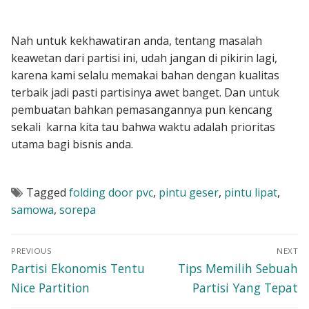
Nah untuk kekhawatiran anda, tentang masalah
keawetan dari partisi ini, udah jangan di pikirin lagi,
karena kami selalu memakai bahan dengan kualitas
terbaik jadi pasti partisinya awet banget. Dan untuk
pembuatan bahkan pemasangannya pun kencang
sekali karna kita tau bahwa waktu adalah prioritas
utama bagi bisnis anda.
Tagged
folding door pvc
,
pintu geser
,
pintu lipat
,
samowa
,
sorepa
Navigasi
PREVIOUS
NEXT
pos
Previous
Next
Partisi Ekonomis Tentu
Tips Memilih Sebuah
post:
post:
Nice Partition
Partisi Yang Tepat