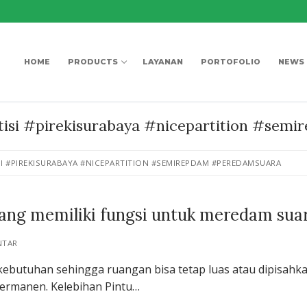
HOME
PRODUCTS
LAYANAN
PORTOFOLIO
NEWS
tisi #pirekisurabaya #nicepartition #se
ISI #PIREKISURABAYA #NICEPARTITION #SEMIREPDAM #PEREDAMSUARA
 yang memiliki fungsi untuk meredam sua
NTAR
i kebutuhan sehingga ruangan bisa tetap luas atau dipisahk
permanen. Kelebihan Pintu…