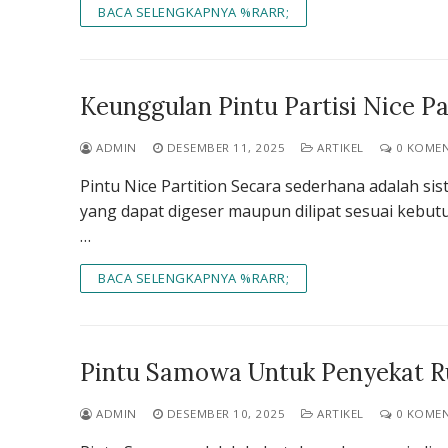
BACA SELENGKAPNYA %RARR;
Keunggulan Pintu Partisi Nice Pa
ADMIN
DESEMBER 11, 2025
ARTIKEL
0 KOME
Pintu Nice Partition Secara sederhana adalah si
yang dapat digeser maupun dilipat sesuai keb
…
BACA SELENGKAPNYA %RARR;
Pintu Samowa Untuk Penyekat Ru
ADMIN
DESEMBER 10, 2025
ARTIKEL
0 KOME