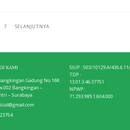
7
SELANJUTNYA
SIUP : 503/10129.A/436.6.11
I KAMI
TDP :
a Bangkingan Gadung No.168
13.01.3.46.37751
Rw.002 Bangkingan –
NPWP :
tri – Surabaya
71.293.989.1.604.000
ficial@gmail.com
23754