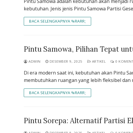
Pintu Samowa adalah kebutuhan akan menjadi ru
kebutuhan. Jenis jenis Pintu Samowa Partisi Geser
BACA SELENGKAPNYA %RARR;
Pintu Samowa, Pilihan Tepat unt
ADMIN
DESEMBER 9, 2025
ARTIKEL
0 KOMEN
Di era modern saat ini, kebutuhan akan Pintu
membutuhkan ruangan yang lebih fleksibel dan mul
BACA SELENGKAPNYA %RARR;
Pintu Sorepa: Alternatif Partisi 
ADMIN
DESEMBER 8, 2025
ARTIKEL
0 KOMEN