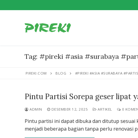
Lompat
ke
konten
Tag:
#pireki #asia #surabaya #par
PIREKI.COM
BLOG
#PIREKI #ASIA #SURABAYA #PART
Pintu Partisi Sorepa geser lipat
ADMIN
DESEMBER 12, 2025
ARTIKEL
0 KOME
Pintu partisi ini dapat dibuka dan ditutup sesua
menjadi beberapa bagian tanpa perlu renovasi 