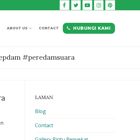
HUBUNGI KAMI
ABOUT US
CONTACT
mirepdam #peredamsuara
ra
LAMAN
Blog
an
Contact
Gallery Pintu Penyekat