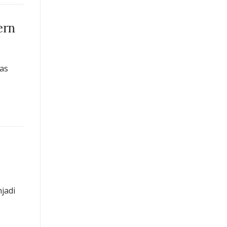
ern
uas
jadi