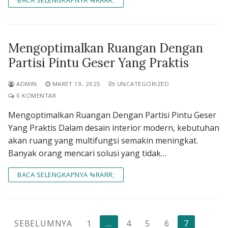
BACA SELENGKAPNYA %RARR;
Mengoptimalkan Ruangan Dengan
Partisi Pintu Geser Yang Praktis
ADMIN
MARET 19, 2025
UNCATEGORIZED
0 KOMENTAR
Mengoptimalkan Ruangan Dengan Partisi Pintu Geser
Yang Praktis Dalam desain interior modern, kebutuhan
akan ruang yang multifungsi semakin meningkat.
Banyak orang mencari solusi yang tidak…
BACA SELENGKAPNYA %RARR;
Paginasi
SEBELUMNYA
1
…
4
5
6
7