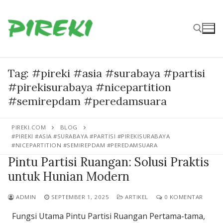
Lompat
ke
konten
Cari:
Tag:
#pireki #asia #surabaya #partisi
#pirekisurabaya #nicepartition
#semirepdam #peredamsuara
PIREKI.COM
BLOG
#PIREKI #ASIA #SURABAYA #PARTISI #PIREKISURABAYA
#NICEPARTITION #SEMIREPDAM #PEREDAMSUARA
Pintu Partisi Ruangan: Solusi Praktis
untuk Hunian Modern
ADMIN
SEPTEMBER 1, 2025
ARTIKEL
0 KOMENTAR
Fungsi Utama Pintu Partisi Ruangan Pertama-tama,